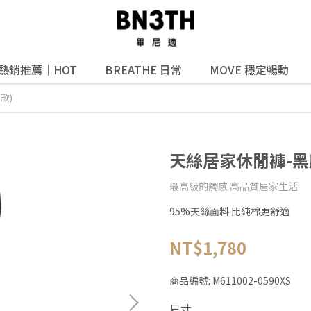
熱銷推薦｜HOT
BREATHE 日常
MOVE 穩定暢動
款)
天絲居家休閒褲-黑
最高級的觸感 高品質居家生活
95%天絲面料 比純棉更舒適
NT$1,780
商品編號:
M611002-0590XS
尺寸