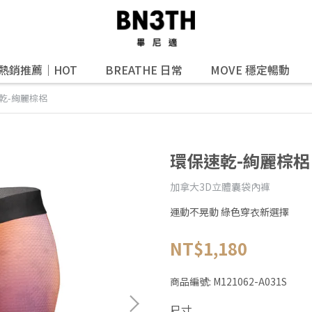
熱銷推薦｜HOT
BREATHE 日常
MOVE 穩定暢動
乾-絢麗棕梠
環保速乾-絢麗棕梠
加拿大3D立體囊袋內褲
運動不晃動 綠色穿衣新選擇
NT$1,180
商品編號:
M121062-A031S
尺寸