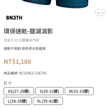
1
/
4
環保速乾-鹽湖瀉影
加拿大3D立體囊袋內褲
運動不晃動 綠色穿衣新選擇
NT$1,180
商品編號:
M121062-1367XS
尺寸
XS(27-29腰)
S(30-32腰)
M(33-35腰)
L(36-38腰)
XL(39-41腰)