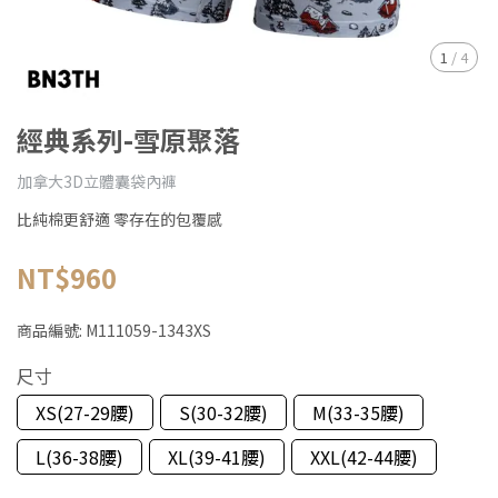
1
/
4
經典系列-雪原聚落
加拿大3D立體囊袋內褲
比純棉更舒適 零存在的包覆感
NT$960
商品編號:
M111059-1343XS
尺寸
XS(27-29腰)
S(30-32腰)
M(33-35腰)
L(36-38腰)
XL(39-41腰)
XXL(42-44腰)